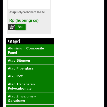
Atap Polycarbonate X-Lite
Rp (hubungi cs)
Beli
Kategori
Aluminium Composite
Panel
Atap Bitumen
Atap Fiberglass
Atap PVC
Atap Transparan
Polycarbonate
Atap Zincalume –
Galvalume