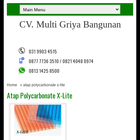
CV. Multi Griya Bangunan
031 9903 4515
0877 7736 3510 / 0821 4048 0974
0813 1425 8500
Home
» atap polycarbonate x-lite
Atap Polycarbonate X-Lite