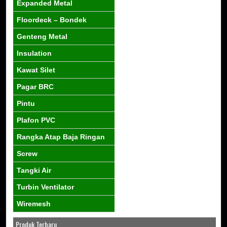
Expanded Metal
Floordeck – Bondek
Genteng Metal
Insulation
Kawat Silet
Pagar BRC
Pintu
Plafon PVC
Rangka Atap Baja Ringan
Screw
Tangki Air
Turbin Ventilator
Wiremesh
Produk Terbaru