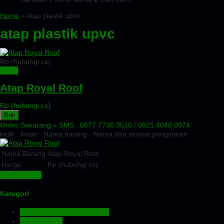
Home
» atap plastik upvc
atap plastik upvc
Rp (hubungi cs)
Detail
Atap Royal Roof
Rp (hubungi cs)
Beli
Order Sekarang »
SMS : 0877 7736 3510 / 0821 4048 0974
ketik : Kode - Nama barang - Nama dan alamat pengiriman
Nama Barang
Atap Royal Roof
Harga
Rp (hubungi cs)
Lihat Detail »
Kategori
Aluminium Composite Panel
Atap Bitumen