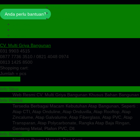
Profil
Artikel
Anda perlu bantuan?
Cek Ongkir
Cek Resi
Testimoni
Kontak
CV. Multi Griya Bangunan
031 9903 4515
0877 7736 3510 / 0821 4048 0974
0813 1425 8500
Shopping cart:
Jumlah =
pcs
Keranjang
Info Situs
Web Resmi CV. Multi Griya Bangunan Khusus Bahan Bangunan
Info Produk
Tersedia Berbagai Macam Kebutuhan Atap Bangunan, Seperti :
Atap CTI, Atap Onduline, Atap Onduvilla, Atap Rooftop, Atap
Zincalume, Atap Galvalume, Atap Fiberglass, Atap PVC, Atap
Transparan, Atap Polycarbonate, Rangka Atap Baja Ringan,
Genteng Metal, Plafon PVC, Dll.
Info Promo
Nantikan Promo Menarik Dari Kami