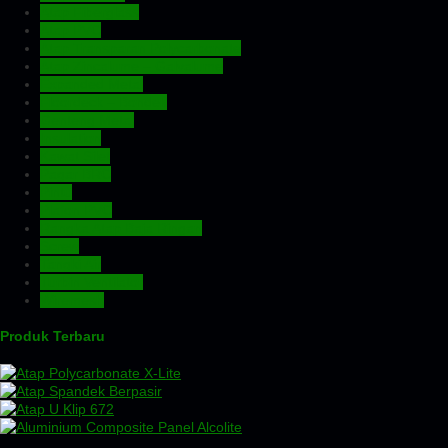
Atap Fiberglass
Atap PVC
Atap Transparan Polycarbonate
Atap Zincalume – Galvalume
Expanded Metal
Floordeck – Bondek
Genteng Metal
Insulation
Kawat Silet
Pagar BRC
Pintu
Plafon PVC
Rangka Atap Baja Ringan
Screw
Tangki Air
Turbin Ventilator
Wiremesh
Produk Terbaru