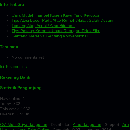
Info Terbaru
Cara Mudah Tambal Kusen Kayu Yang Keropos
Tips Atasi Bocor Pada Atap Rumah Akibat Salah Desain
Tentang Atap Aspal / Atap Bitumen
Tips Pasang Keramik Untuk Ruangan Tidak Siku
Genteng Metal Vs Genteng Konvensional
Testimoni
No comments yet
Isi Testimoni →
Rekening Bank
Statistik Pengunjung
Now online: 1
Today: 332
This week: 1962
Overall: 375908
CV. Multi Griya Bangunan
| Distributor :
Atap Bangunan
| Support :
Aru
Martino
-
Jasa Toko Online
| Copyright © 07 November 2014