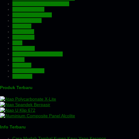
Atap Zincalume – Galvalume
Expanded Metal
Floordeck – Bondek
Genteng Metal
Insulation
Kawat Silet
Pagar BRC
Pintu
Plafon PVC
Rangka Atap Baja Ringan
Screw
Tangki Air
Turbin Ventilator
Wiremesh
Produk Terbaru
Info Terbaru
Cara Mudah Tambal Kusen Kayu Yang Keropos