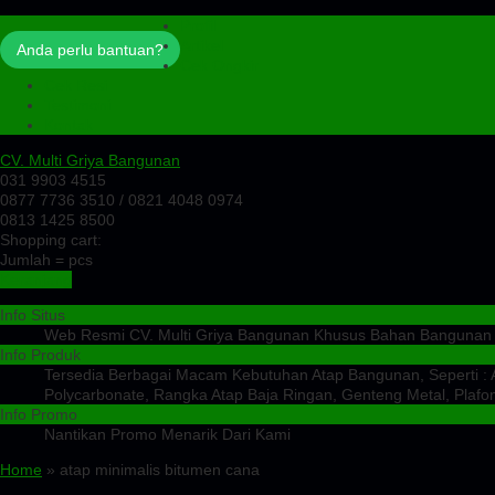
Profil
Artikel
Anda perlu bantuan?
Cek Ongkir
Cek Resi
Testimoni
Kontak
CV. Multi Griya Bangunan
031 9903 4515
0877 7736 3510 / 0821 4048 0974
0813 1425 8500
Shopping cart:
Jumlah =
pcs
Keranjang
Info Situs
Web Resmi CV. Multi Griya Bangunan Khusus Bahan Bangunan
Info Produk
Tersedia Berbagai Macam Kebutuhan Atap Bangunan, Seperti : At
Polycarbonate, Rangka Atap Baja Ringan, Genteng Metal, Plafon
Info Promo
Nantikan Promo Menarik Dari Kami
Home
» atap minimalis bitumen cana