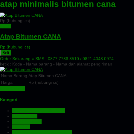
atap minimalis bitumen cana
Rp (hubungi cs)
Detail
Atap Bitumen CANA
Rp (hubungi cs)
Beli
Order Sekarang »
SMS : 0877 7736 3510 / 0821 4048 0974
ketik : Kode - Nama barang - Nama dan alamat pengiriman
Nama Barang
Atap Bitumen CANA
Harga
Rp (hubungi cs)
Lihat Detail »
Kategori
Aluminium Composite Panel
Atap Bitumen
Atap Fiberglass
Atap PVC
Atap Transparan Polycarbonate