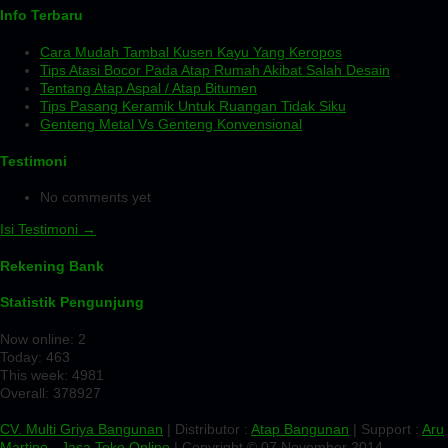
Info Terbaru
Cara Mudah Tambal Kusen Kayu Yang Keropos
Tips Atasi Bocor Pada Atap Rumah Akibat Salah Desain
Tentang Atap Aspal / Atap Bitumen
Tips Pasang Keramik Untuk Ruangan Tidak Siku
Genteng Metal Vs Genteng Konvensional
Testimoni
No comments yet
Isi Testimoni →
Rekening Bank
Statistik Pengunjung
Now online: 2
Today: 463
This week: 4981
Overall: 378927
CV. Multi Griya Bangunan
| Distributor :
Atap Bangunan
| Support :
Aru
Martino
-
Jasa Toko Online
| Copyright © 07 November 2014