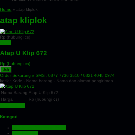
Home
» atap kliplok
atap kliplok
Rp (hubungi cs)
Detail
Atap U Klip 672
Rp (hubungi cs)
Beli
Order Sekarang »
SMS : 0877 7736 3510 / 0821 4048 0974
ketik : Kode - Nama barang - Nama dan alamat pengiriman
Nama Barang
Atap U Klip 672
Harga
Rp (hubungi cs)
Lihat Detail »
Kategori
Aluminium Composite Panel
Atap Bitumen