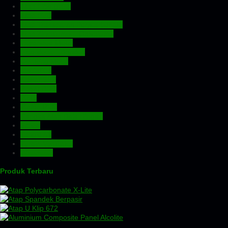
Atap Fiberglass
Atap PVC
Atap Transparan Polycarbonate
Atap Zincalume – Galvalume
Expanded Metal
Floordeck – Bondek
Genteng Metal
Insulation
Kawat Silet
Pagar BRC
Pintu
Plafon PVC
Rangka Atap Baja Ringan
Screw
Tangki Air
Turbin Ventilator
Wiremesh
Produk Terbaru