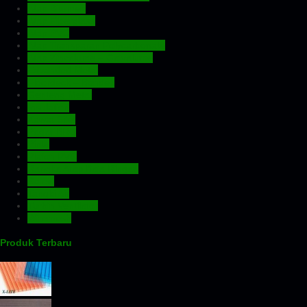
Atap Bitumen
Atap Fiberglass
Atap PVC
Atap Transparan Polycarbonate
Atap Zincalume – Galvalume
Expanded Metal
Floordeck – Bondek
Genteng Metal
Insulation
Kawat Silet
Pagar BRC
Pintu
Plafon PVC
Rangka Atap Baja Ringan
Screw
Tangki Air
Turbin Ventilator
Wiremesh
Produk Terbaru