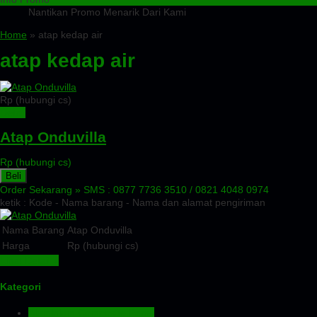
Nantikan Promo Menarik Dari Kami
Home
» atap kedap air
atap kedap air
Rp (hubungi cs)
Detail
Atap Onduvilla
Rp (hubungi cs)
Beli
Order Sekarang »
SMS : 0877 7736 3510 / 0821 4048 0974
ketik : Kode - Nama barang - Nama dan alamat pengiriman
Nama Barang
Atap Onduvilla
Harga
Rp (hubungi cs)
Lihat Detail »
Kategori
Aluminium Composite Panel