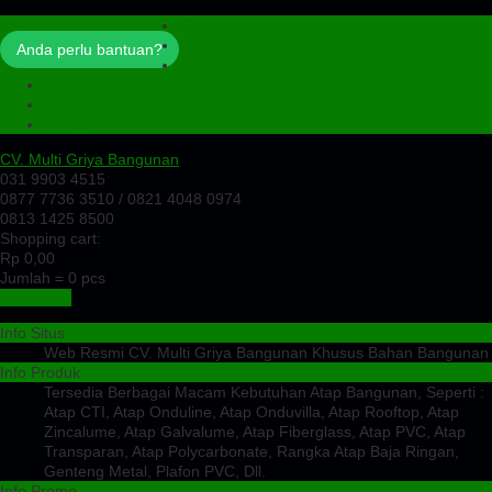
Profil
Artikel
Anda perlu bantuan?
Cek Ongkir
Cek Resi
Testimoni
Kontak
CV. Multi Griya Bangunan
031 9903 4515
0877 7736 3510 / 0821 4048 0974
0813 1425 8500
Shopping cart:
Rp 0,00
Jumlah =
0
pcs
Keranjang
Info Situs
Web Resmi CV. Multi Griya Bangunan Khusus Bahan Bangunan
Info Produk
Tersedia Berbagai Macam Kebutuhan Atap Bangunan, Seperti :
Atap CTI, Atap Onduline, Atap Onduvilla, Atap Rooftop, Atap
Zincalume, Atap Galvalume, Atap Fiberglass, Atap PVC, Atap
Transparan, Atap Polycarbonate, Rangka Atap Baja Ringan,
Genteng Metal, Plafon PVC, Dll.
Info Promo