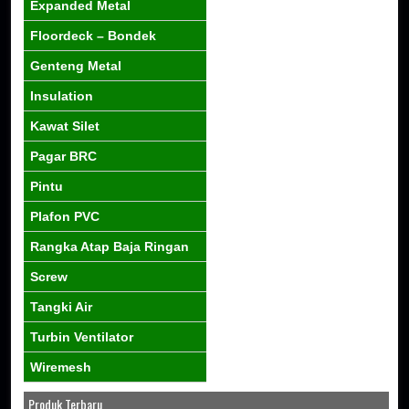
Expanded Metal
Floordeck – Bondek
Genteng Metal
Insulation
Kawat Silet
Pagar BRC
Pintu
Plafon PVC
Rangka Atap Baja Ringan
Screw
Tangki Air
Turbin Ventilator
Wiremesh
Produk Terbaru