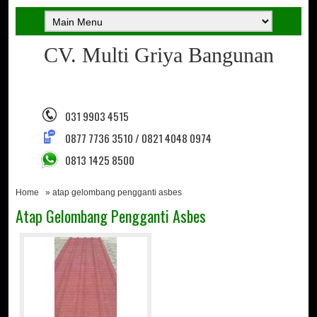
CV. Multi Griya Bangunan
031 9903 4515
0877 7736 3510 / 0821 4048 0974
0813 1425 8500
Home
» atap gelombang pengganti asbes
Atap Gelombang Pengganti Asbes