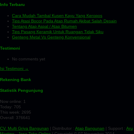
Info Terbaru
Cara Mudah Tambal Kusen Kayu Yang Keropos
Tips Atasi Bocor Pada Atap Rumah Akibat Salah Desain
Tentang Atap Aspal / Atap Bitumen
Tips Pasang Keramik Untuk Ruangan Tidak Siku
Genteng Metal Vs Genteng Konvensional
Testimoni
No comments yet
Isi Testimoni →
Rekening Bank
Statistik Pengunjung
Now online: 1
Today: 705
This week: 2695
Overall: 376641
CV. Multi Griya Bangunan
| Distributor :
Atap Bangunan
| Support :
Aru
Martino
-
Jasa Toko Online
| Copyright © 07 November 2014