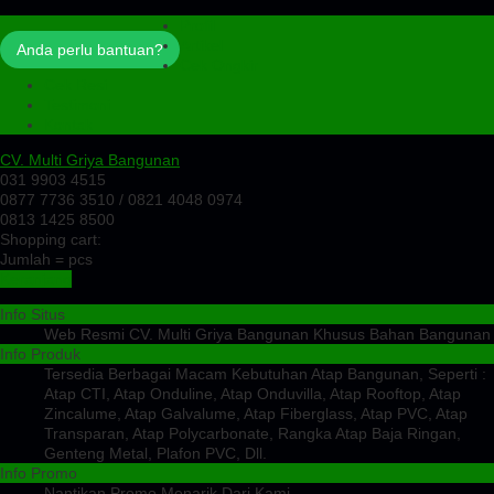
Profil
Artikel
Anda perlu bantuan?
Cek Ongkir
Cek Resi
Testimoni
Kontak
CV. Multi Griya Bangunan
031 9903 4515
0877 7736 3510 / 0821 4048 0974
0813 1425 8500
Shopping cart:
Jumlah =
pcs
Keranjang
Info Situs
Web Resmi CV. Multi Griya Bangunan Khusus Bahan Bangunan
Info Produk
Tersedia Berbagai Macam Kebutuhan Atap Bangunan, Seperti :
Atap CTI, Atap Onduline, Atap Onduvilla, Atap Rooftop, Atap
Zincalume, Atap Galvalume, Atap Fiberglass, Atap PVC, Atap
Transparan, Atap Polycarbonate, Rangka Atap Baja Ringan,
Genteng Metal, Plafon PVC, Dll.
Info Promo
Nantikan Promo Menarik Dari Kami