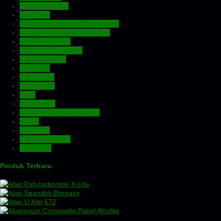
Atap Fiberglass
Atap PVC
Atap Transparan Polycarbonate
Atap Zincalume – Galvalume
Expanded Metal
Floordeck – Bondek
Genteng Metal
Insulation
Kawat Silet
Pagar BRC
Pintu
Plafon PVC
Rangka Atap Baja Ringan
Screw
Tangki Air
Turbin Ventilator
Wiremesh
Produk Terbaru