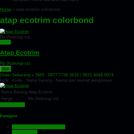
Home
» atap ecotrim colorbond
atap ecotrim colorbond
Rp (hubungi cs)
Detail
Atap Ecotrim
Rp (hubungi cs)
Beli
Order Sekarang »
SMS : 0877 7736 3510 / 0821 4048 0974
ketik : Kode - Nama barang - Nama dan alamat pengiriman
Nama Barang
Atap Ecotrim
Harga
Rp (hubungi cs)
Lihat Detail »
Kategori
Aluminium Composite Panel
Atap Bitumen