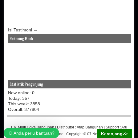
Isi Testimoni →
Rekening Bank
Statistik Pengunjung
Now online: 0
Today: 367
This week: 3858
Overall: 377804
CV. Multi Griya Bangunan
| Distributor :
Atap Bangunan
| Support :
Aru
Anda perlu bantuan?
Keranjang>>
Martino
-
Jasa Toko Online
| Copyright © 07 November 2014