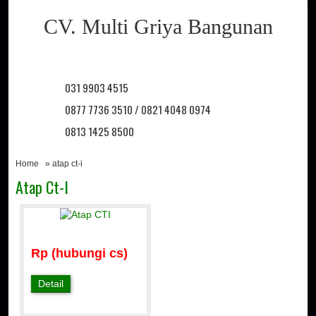
CV. Multi Griya Bangunan
031 9903 4515
0877 7736 3510 / 0821 4048 0974
0813 1425 8500
Home
» atap ct-i
Atap Ct-I
Rp (hubungi cs)
Detail