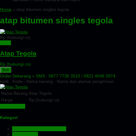
Home
» atap bitumen singles tegola
atap bitumen singles tegola
Rp (hubungi cs)
Detail
Atap Tegola
Rp (hubungi cs)
Beli
Order Sekarang »
SMS : 0877 7736 3510 / 0821 4048 0974
ketik : Kode - Nama barang - Nama dan alamat pengiriman
Nama Barang
Atap Tegola
Harga
Rp (hubungi cs)
Lihat Detail »
Kategori
Aluminium Composite Panel
Atap Bitumen