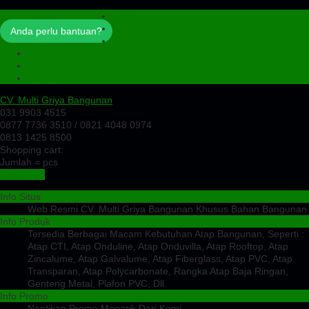
Profil
Artikel
Anda perlu bantuan?
Cek Ongkir
Cek Resi
Testimoni
Kontak
CV. Multi Griya Bangunan
031 9903 4515
0877 7736 3510 / 0821 4048 0974
0813 1425 8500
Shopping cart:
Jumlah =
pcs
Keranjang
Info Situs
Web Resmi CV. Multi Griya Bangunan Khusus Bahan Bangunan
Info Produk
Tersedia Berbagai Macam Kebutuhan Atap Bangunan, Seperti :
Atap CTI, Atap Onduline, Atap Onduvilla, Atap Rooftop, Atap
Zincalume, Atap Galvalume, Atap Fiberglass, Atap PVC, Atap
Transparan, Atap Polycarbonate, Rangka Atap Baja Ringan,
Genteng Metal, Plafon PVC, Dll.
Info Promo
Nantikan Promo Menarik Dari Kami