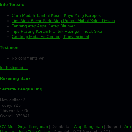
Info Terbaru
Cara Mudah Tambal Kusen Kayu Yang Keropos
Tips Atasi Bocor Pada Atap Rumah Akibat Salah Desain
Tentang Atap Aspal / Atap Bitumen
Tips Pasang Keramik Untuk Ruangan Tidak Siku
Genteng Metal Vs Genteng Konvensional
Testimoni
No comments yet
Isi Testimoni →
Rekening Bank
Statistik Pengunjung
Now online: 2
Today: 725
This week: 725
Overall: 379841
CV. Multi Griya Bangunan
| Distributor :
Atap Bangunan
| Support :
Aru
Martino
-
Jasa Toko Online
| Copyright © 07 November 2014