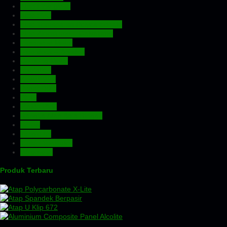
Atap Fiberglass
Atap PVC
Atap Transparan Polycarbonate
Atap Zincalume – Galvalume
Expanded Metal
Floordeck – Bondek
Genteng Metal
Insulation
Kawat Silet
Pagar BRC
Pintu
Plafon PVC
Rangka Atap Baja Ringan
Screw
Tangki Air
Turbin Ventilator
Wiremesh
Produk Terbaru