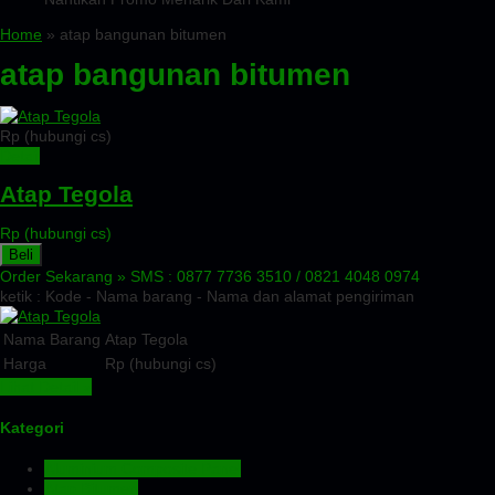
Home
» atap bangunan bitumen
atap bangunan bitumen
Rp (hubungi cs)
Detail
Atap Tegola
Rp (hubungi cs)
Beli
Order Sekarang »
SMS : 0877 7736 3510 / 0821 4048 0974
ketik : Kode - Nama barang - Nama dan alamat pengiriman
Nama Barang
Atap Tegola
Harga
Rp (hubungi cs)
Lihat Detail »
Kategori
Aluminium Composite Panel
Atap Bitumen