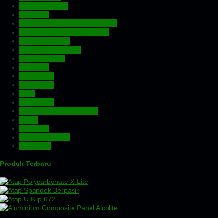
Atap Fiberglass
Atap PVC
Atap Transparan Polycarbonate
Atap Zincalume – Galvalume
Expanded Metal
Floordeck – Bondek
Genteng Metal
Insulation
Kawat Silet
Pagar BRC
Pintu
Plafon PVC
Rangka Atap Baja Ringan
Screw
Tangki Air
Turbin Ventilator
Wiremesh
Produk Terbaru