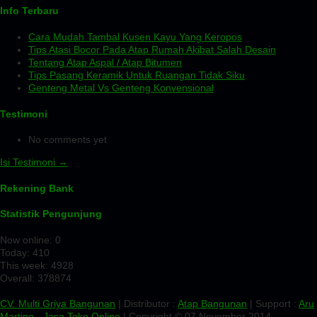
Info Terbaru
Cara Mudah Tambal Kusen Kayu Yang Keropos
Tips Atasi Bocor Pada Atap Rumah Akibat Salah Desain
Tentang Atap Aspal / Atap Bitumen
Tips Pasang Keramik Untuk Ruangan Tidak Siku
Genteng Metal Vs Genteng Konvensional
Testimoni
No comments yet
Isi Testimoni →
Rekening Bank
Statistik Pengunjung
Now online: 0
Today: 410
This week: 4928
Overall: 378874
CV. Multi Griya Bangunan
| Distributor :
Atap Bangunan
| Support :
Aru
Martino
-
Jasa Toko Online
| Copyright © 07 November 2014