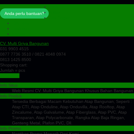
Profil
Artikel
Anda perlu bantuan?
Cek Ongkir
Cek Resi
Testimoni
Kontak
CV. Multi Griya Bangunan
031 9903 4515
0877 7736 3510 / 0821 4048 0974
0813 1425 8500
Shopping cart:
Jumlah =
pcs
Keranjang
Info Situs
Web Resmi CV. Multi Griya Bangunan Khusus Bahan Bangunan
Info Produk
Tersedia Berbagai Macam Kebutuhan Atap Bangunan, Seperti :
Atap CTI, Atap Onduline, Atap Onduvilla, Atap Rooftop, Atap
Zincalume, Atap Galvalume, Atap Fiberglass, Atap PVC, Atap
Transparan, Atap Polycarbonate, Rangka Atap Baja Ringan,
Genteng Metal, Plafon PVC, Dll.
Info Promo
Nantikan Promo Menarik Dari Kami