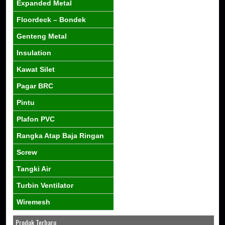
Expanded Metal
Floordeck – Bondek
Genteng Metal
Insulation
Kawat Silet
Pagar BRC
Pintu
Plafon PVC
Rangka Atap Baja Ringan
Screw
Tangki Air
Turbin Ventilator
Wiremesh
Produk Terbaru