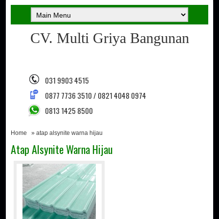
CV. Multi Griya Bangunan
031 9903 4515
0877 7736 3510 / 0821 4048 0974
0813 1425 8500
Home
» atap alsynite warna hijau
Atap Alsynite Warna Hijau