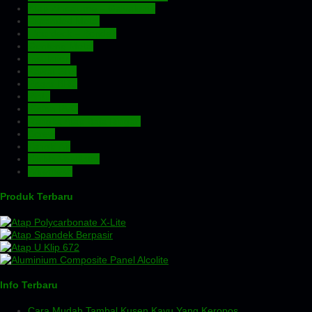
Atap Zincalume – Galvalume
Expanded Metal
Floordeck – Bondek
Genteng Metal
Insulation
Kawat Silet
Pagar BRC
Pintu
Plafon PVC
Rangka Atap Baja Ringan
Screw
Tangki Air
Turbin Ventilator
Wiremesh
Produk Terbaru
Info Terbaru
Cara Mudah Tambal Kusen Kayu Yang Keropos