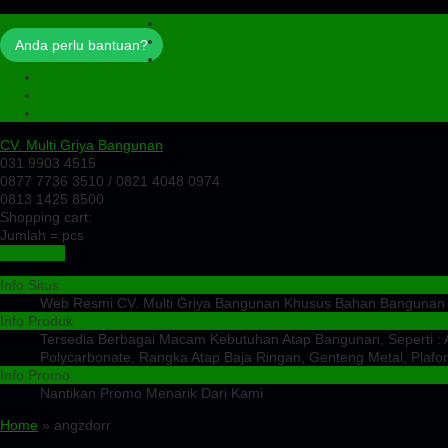
Profil
Artikel
Anda perlu bantuan?
Cek Ongkir
Cek Resi
Testimoni
Kontak
CV. Multi Griya Bangunan
031 9903 4515
0877 7736 3510 / 0821 4048 0974
0813 1425 8500
Shopping cart:
Jumlah =
pcs
Keranjang
Info Situs
Web Resmi CV. Multi Griya Bangunan Khusus Bahan Bangunan
Info Produk
Tersedia Berbagai Macam Kebutuhan Atap Bangunan, Seperti : At
Polycarbonate, Rangka Atap Baja Ringan, Genteng Metal, Plafon
Info Promo
Nantikan Promo Menarik Dari Kami
Home
» angzdorr