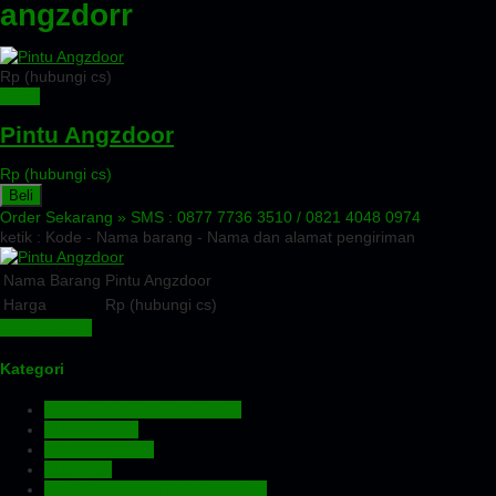
angzdorr
Rp (hubungi cs)
Detail
Pintu Angzdoor
Rp (hubungi cs)
Beli
Order Sekarang »
SMS : 0877 7736 3510 / 0821 4048 0974
ketik : Kode - Nama barang - Nama dan alamat pengiriman
Nama Barang
Pintu Angzdoor
Harga
Rp (hubungi cs)
Lihat Detail »
Kategori
Aluminium Composite Panel
Atap Bitumen
Atap Fiberglass
Atap PVC
Atap Transparan Polycarbonate