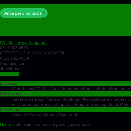
Profil
Artikel
Anda perlu bantuan?
Cek Ongkir
Cek Resi
Testimoni
Kontak
CV. Multi Griya Bangunan
031 9903 4515
0877 7736 3510 / 0821 4048 0974
0813 1425 8500
Shopping cart:
Jumlah =
pcs
Keranjang
Info Situs
Web Resmi CV. Multi Griya Bangunan Khusus Bahan Bangunan
Info Produk
Tersedia Berbagai Macam Kebutuhan Atap Bangunan, Seperti : At
Polycarbonate, Rangka Atap Baja Ringan, Genteng Metal, Plafon
Info Promo
Nantikan Promo Menarik Dari Kami
Home
» aluminium composite panel yaret murah