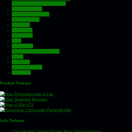
Atap Zincalume – Galvalume
Expanded Metal
Floordeck – Bondek
Genteng Metal
Insulation
Kawat Silet
Pagar BRC
Pintu
Plafon PVC
Rangka Atap Baja Ringan
Screw
Tangki Air
Turbin Ventilator
Wiremesh
Produk Terbaru
Info Terbaru
Cara Mudah Tambal Kusen Kayu Yang Keropos