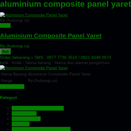
aluminium composite panel yare
Rp (hubungi cs)
Detail
Aluminium Composite Panel Yaret
Rp (hubungi cs)
Beli
Order Sekarang »
SMS : 0877 7736 3510 / 0821 4048 0974
ketik : Kode - Nama barang - Nama dan alamat pengiriman
Nama Barang
Aluminium Composite Panel Yaret
Harga
Rp (hubungi cs)
Lihat Detail »
Kategori
Aluminium Composite Panel
Atap Bitumen
Atap Fiberglass
Atap PVC
Atap Transparan Polycarbonate