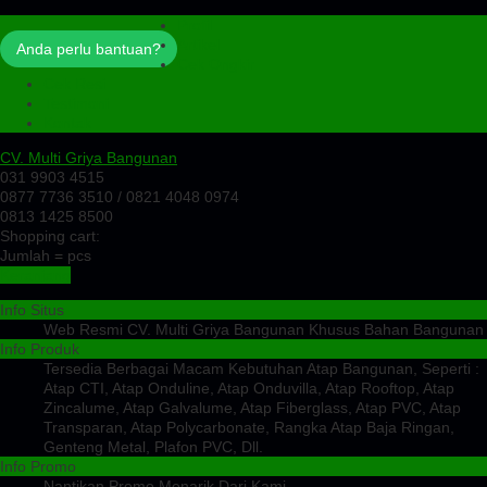
Profil
Artikel
Anda perlu bantuan?
Cek Ongkir
Cek Resi
Testimoni
Kontak
CV. Multi Griya Bangunan
031 9903 4515
0877 7736 3510 / 0821 4048 0974
0813 1425 8500
Shopping cart:
Jumlah =
pcs
Keranjang
Info Situs
Web Resmi CV. Multi Griya Bangunan Khusus Bahan Bangunan
Info Produk
Tersedia Berbagai Macam Kebutuhan Atap Bangunan, Seperti :
Atap CTI, Atap Onduline, Atap Onduvilla, Atap Rooftop, Atap
Zincalume, Atap Galvalume, Atap Fiberglass, Atap PVC, Atap
Transparan, Atap Polycarbonate, Rangka Atap Baja Ringan,
Genteng Metal, Plafon PVC, Dll.
Info Promo
Nantikan Promo Menarik Dari Kami