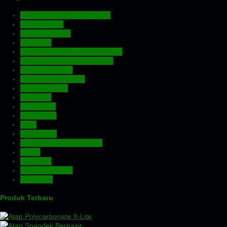
Aluminium Composite Panel
Atap Bitumen
Atap Fiberglass
Atap PVC
Atap Transparan Polycarbonate
Atap Zincalume – Galvalume
Expanded Metal
Floordeck – Bondek
Genteng Metal
Insulation
Kawat Silet
Pagar BRC
Pintu
Plafon PVC
Rangka Atap Baja Ringan
Screw
Tangki Air
Turbin Ventilator
Wiremesh
Produk Terbaru