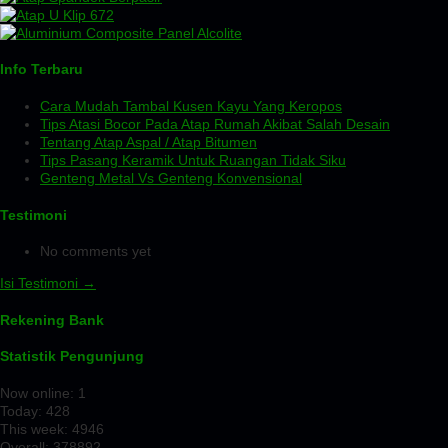
Info Terbaru
Cara Mudah Tambal Kusen Kayu Yang Keropos
Tips Atasi Bocor Pada Atap Rumah Akibat Salah Desain
Tentang Atap Aspal / Atap Bitumen
Tips Pasang Keramik Untuk Ruangan Tidak Siku
Genteng Metal Vs Genteng Konvensional
Testimoni
No comments yet
Isi Testimoni →
Rekening Bank
Statistik Pengunjung
Now online: 1
Today: 428
This week: 4946
Overall: 378892