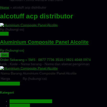
Home
» alcotuff acp distributor
alcotuff acp distributor
Rp (hubungi cs)
Detail
Aluminium Composite Panel Alcolite
Rp (hubungi cs)
Beli
Order Sekarang »
SMS : 0877 7736 3510 / 0821 4048 0974
ketik : Kode - Nama barang - Nama dan alamat pengiriman
Nama Barang
Aluminium Composite Panel Alcolite
Harga
Rp (hubungi cs)
Lihat Detail »
Kategori
Aluminium Composite Panel
Atap Bitumen