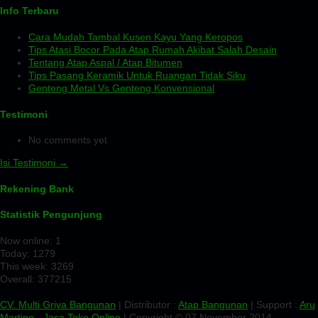
Info Terbaru
Cara Mudah Tambal Kusen Kayu Yang Keropos
Tips Atasi Bocor Pada Atap Rumah Akibat Salah Desain
Tentang Atap Aspal / Atap Bitumen
Tips Pasang Keramik Untuk Ruangan Tidak Siku
Genteng Metal Vs Genteng Konvensional
Testimoni
No comments yet
Isi Testimoni →
Rekening Bank
Statistik Pengunjung
Now online: 1
Today: 1279
This week: 3269
Overall: 377215
CV. Multi Griya Bangunan
| Distributor :
Atap Bangunan
| Support :
Aru
Martino
-
Jasa Toko Online
| Copyright © 07 November 2014