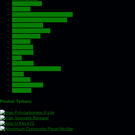
Atap Fiberglass
Atap PVC
Atap Transparan Polycarbonate
Atap Zincalume – Galvalume
Expanded Metal
Floordeck – Bondek
Genteng Metal
Insulation
Kawat Silet
Pagar BRC
Pintu
Plafon PVC
Rangka Atap Baja Ringan
Screw
Tangki Air
Turbin Ventilator
Wiremesh
Produk Terbaru