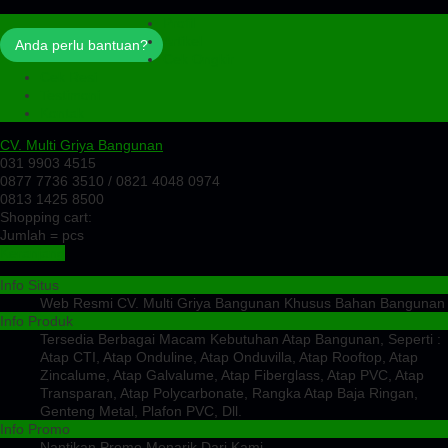
Profil
Artikel
Anda perlu bantuan?
Cek Ongkir
Cek Resi
Testimoni
Kontak
CV. Multi Griya Bangunan
031 9903 4515
0877 7736 3510 / 0821 4048 0974
0813 1425 8500
Shopping cart:
Jumlah =
pcs
Keranjang
Info Situs
Web Resmi CV. Multi Griya Bangunan Khusus Bahan Bangunan
Info Produk
Tersedia Berbagai Macam Kebutuhan Atap Bangunan, Seperti :
Atap CTI, Atap Onduline, Atap Onduvilla, Atap Rooftop, Atap
Zincalume, Atap Galvalume, Atap Fiberglass, Atap PVC, Atap
Transparan, Atap Polycarbonate, Rangka Atap Baja Ringan,
Genteng Metal, Plafon PVC, Dll.
Info Promo
Nantikan Promo Menarik Dari Kami