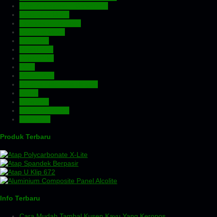
Atap Zincalume – Galvalume
Expanded Metal
Floordeck – Bondek
Genteng Metal
Insulation
Kawat Silet
Pagar BRC
Pintu
Plafon PVC
Rangka Atap Baja Ringan
Screw
Tangki Air
Turbin Ventilator
Wiremesh
Produk Terbaru
Info Terbaru
Cara Mudah Tambal Kusen Kayu Yang Keropos