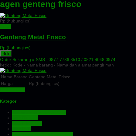
agen genteng frisco
Rp (hubungi cs)
Detail
Genteng Metal Frisco
Rp (hubungi cs)
Beli
Order Sekarang »
SMS : 0877 7736 3510 / 0821 4048 0974
ketik : Kode - Nama barang - Nama dan alamat pengiriman
Nama Barang
Genteng Metal Frisco
Harga
Rp (hubungi cs)
Lihat Detail »
Kategori
Aluminium Composite Panel
Atap Bitumen
Atap Fiberglass
Atap PVC
Atap Transparan Polycarbonate