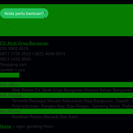
Profil
Artikel
Anda perlu bantuan?
Cek Ongkir
Cek Resi
Testimoni
Kontak
CV. Multi Griya Bangunan
031 9903 4515
0877 7736 3510 / 0821 4048 0974
0813 1425 8500
Shopping cart:
Jumlah =
pcs
Keranjang
Info Situs
Web Resmi CV. Multi Griya Bangunan Khusus Bahan Bangunan
Info Produk
Tersedia Berbagai Macam Kebutuhan Atap Bangunan, Seperti : At
Polycarbonate, Rangka Atap Baja Ringan, Genteng Metal, Plafon
Info Promo
Nantikan Promo Menarik Dari Kami
Home
» agen genteng frisco