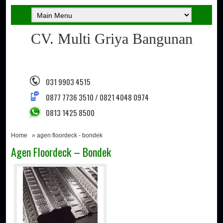
CV. Multi Griya Bangunan
031 9903 4515
0877 7736 3510 / 0821 4048 0974
0813 1425 8500
Home
» agen floordeck - bondek
Agen Floordeck – Bondek