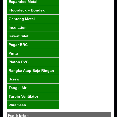
Expanded Metal
Floordeck – Bondek
Genteng Metal
Insulation
Kawat Silet
Pagar BRC
Pintu
Plafon PVC
Rangka Atap Baja Ringan
Screw
Tangki Air
Turbin Ventilator
Wiremesh
Produk Terbaru