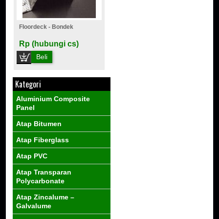
Floordeck - Bondek
Rp (hubungi cs)
Beli
Kategori
Aluminium Composite
Panel
Atap Bitumen
Atap Fiberglass
Atap PVC
Atap Transparan
Polycarbonate
Atap Zincalume –
Galvalume