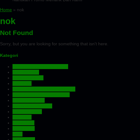
Home
» nok
nok
Not Found
Sorry, but you are looking for something that isn't here.
Kategori
Aluminium Composite Panel
Atap Bitumen
Atap Fiberglass
Atap PVC
Atap Transparan Polycarbonate
Atap Zincalume – Galvalume
Expanded Metal
Floordeck – Bondek
Genteng Metal
Insulation
Kawat Silet
Pagar BRC
Pintu
Plafon PVC