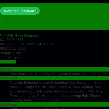
Profil
Artikel
Anda perlu bantuan?
Cek Ongkir
Cek Resi
Testimoni
Kontak
CV. Multi Griya Bangunan
031 9903 4515
0877 7736 3510 / 0821 4048 0974
0813 1425 8500
Shopping cart:
Jumlah =
pcs
Keranjang
Info Situs
Web Resmi CV. Multi Griya Bangunan Khusus Bahan Bangunan
Info Produk
Tersedia Berbagai Macam Kebutuhan Atap Bangunan, Seperti :
Atap CTI, Atap Onduline, Atap Onduvilla, Atap Rooftop, Atap
Zincalume, Atap Galvalume, Atap Fiberglass, Atap PVC, Atap
Transparan, Atap Polycarbonate, Rangka Atap Baja Ringan,
Genteng Metal, Plafon PVC, Dll.
Info Promo
Nantikan Promo Menarik Dari Kami