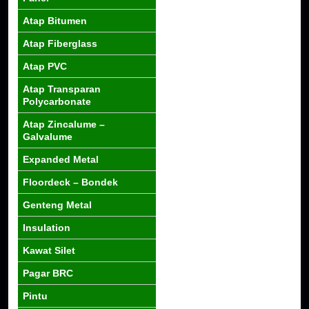
Atap Bitumen
Atap Fiberglass
Atap PVC
Atap Transparan
Polycarbonate
Atap Zincalume –
Galvalume
Expanded Metal
Floordeck – Bondek
Genteng Metal
Insulation
Kawat Silet
Pagar BRC
Pintu