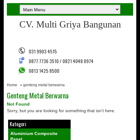
CV. Multi Griya Bangunan
031 9903 4515
0877 7736 3510 / 0821 4048 0974
0813 1425 8500
Home
» genteng metal berwarna
Genteng Metal Berwarna
Not Found
Sorry, but you are looking for something that isn't here.
Kategori
Aluminium Composite
Panel